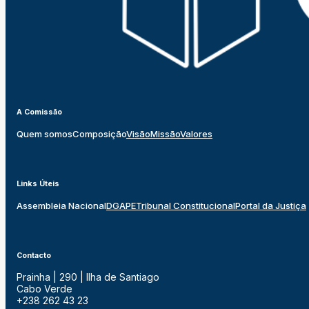
A Comissão
Quem somos
Composição
Visão
Missão
Valores
Links Úteis
Assembleia Nacional
DGAPE
Tribunal Constitucional
Portal da Justiça
Contacto
Prainha | 290 | Ilha de Santiago
Cabo Verde
+238 262 43 23