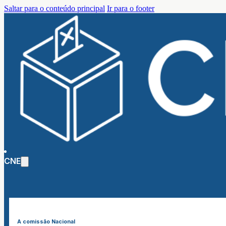
Saltar para o conteúdo principal
Ir para o footer
CNE
A comissão Nacional