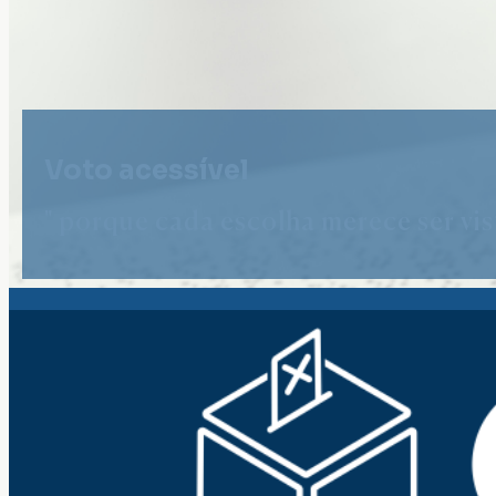
Voto acessível
" porque cada escolha merece ser vist