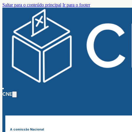
Saltar para o conteúdo principal
Ir para o footer
CNE
A comissão Nacional