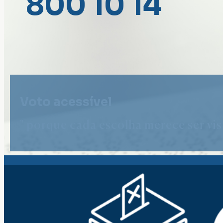
800 10 14
Voto acessível
" porque cada escolha merece ser vist