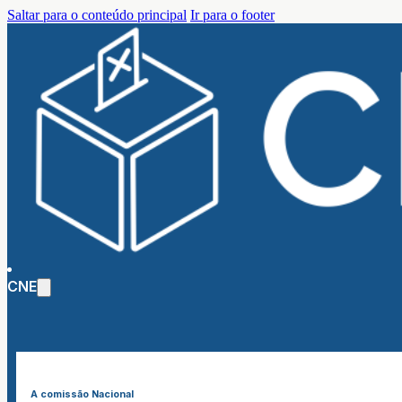
Saltar para o conteúdo principal
Ir para o footer
CNE
A comissão Nacional