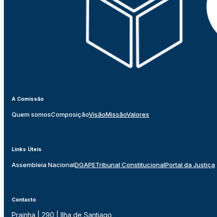
A Comissão
Quem somos
Composição
Visão
Missão
Valores
Links Úteis
Assembleia Nacional
DGAPE
Tribunal Constitucional
Portal da Justiça
Contacto
Prainha | 290 | Ilha de Santiago