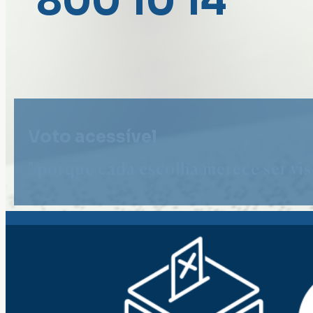
800 10 14
Voto acessível
" porque cada escolha merece ser vist