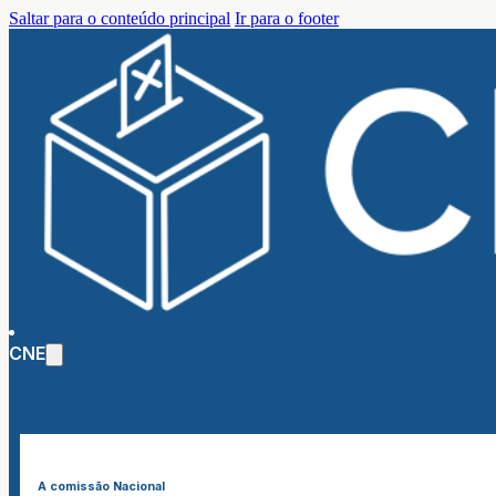
Saltar para o conteúdo principal
Ir para o footer
CNE
A comissão Nacional