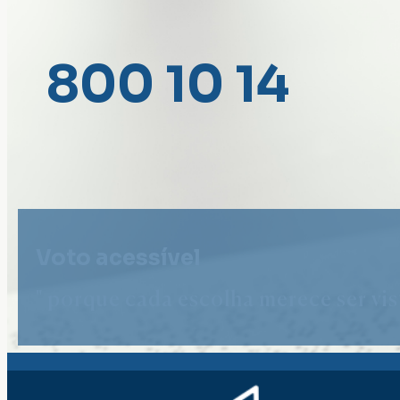
800 10 14
Voto acessível
" porque cada escolha merece ser vist