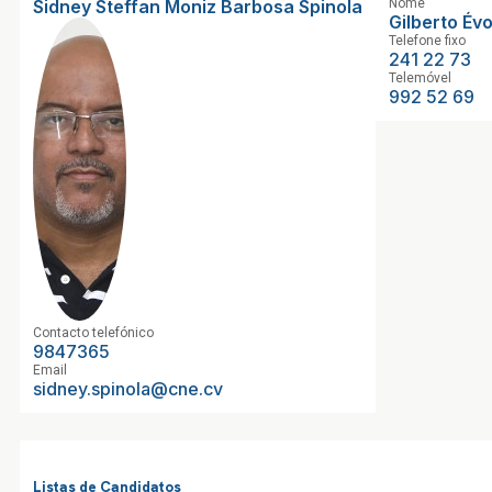
Sidney Steffan Moniz Barbosa Spinola
Nome
Gilberto Év
Telefone fixo
241 22 73
Telemóvel
992 52 69
Contacto telefónico
9847365
Email
sidney.spinola@cne.cv
Listas de Candidatos