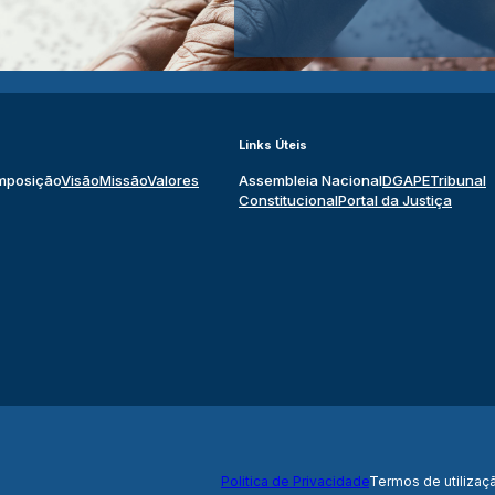
Links Úteis
mposição
Visão
Missão
Valores
Assembleia Nacional
DGAPE
Tribunal
Constitucional
Portal da Justiça
Politica de Privacidade
Termos de utilizaç