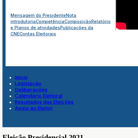
Mensagem do Presidente
Nota
introdutoria
Competência
Composição
Relatório
e Planos de atividades
Publicações da
CNE
Contas Eleitorais
Inicio
Legislação
Deliberações
Calendário Eleitoral
Resultados das Eleições
Apoio ao Eleitor
Eleição Presidencial 2021