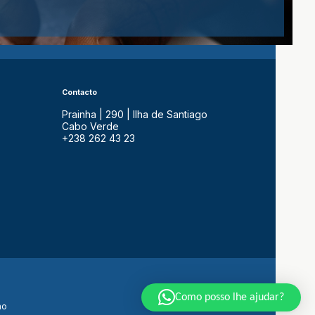
Contacto
Prainha | 290 | Ilha de Santiago
Cabo Verde
+238 262 43 23
Como posso lhe ajudar?
ão