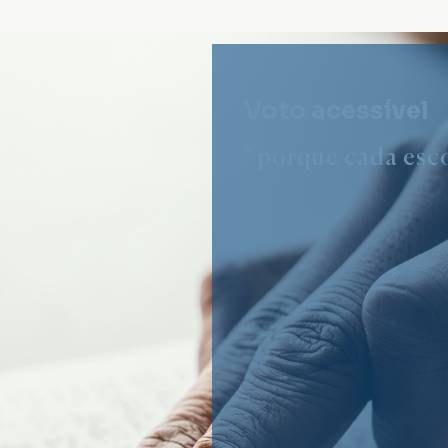
Voto acessível
" porque cada esco