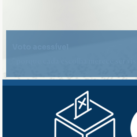
Voto acessível
" porque cada escolha merece ser vist