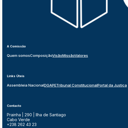
A Comissão
Quem somos
Composição
Visão
Missão
Valores
Links Úteis
Assembleia Nacional
DGAPE
Tribunal Constitucional
Portal da Justiça
Contacto
Prainha | 290 | Ilha de Santiago
Cabo Verde
+238 262 43 23