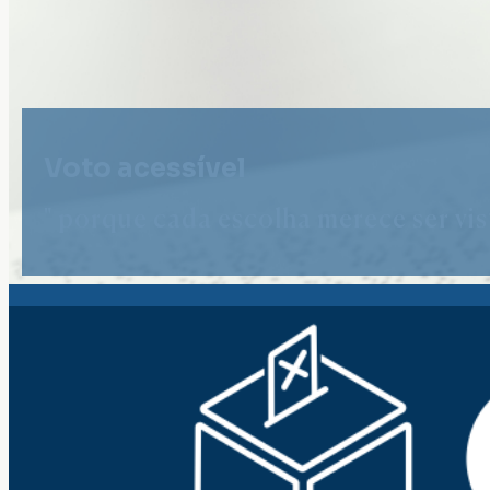
Voto acessível
" porque cada escolha merece ser vist