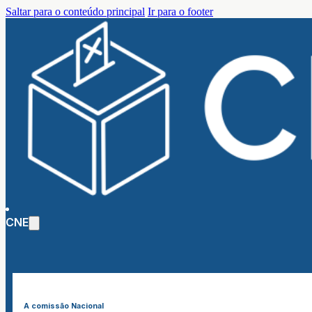
Saltar para o conteúdo principal
Ir para o footer
CNE
A comissão Nacional