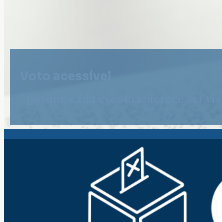
Voto acessível
" porque cada escolha merece ser vist