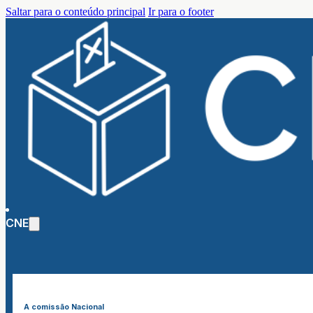
Saltar para o conteúdo principal
Ir para o footer
CNE
A comissão Nacional