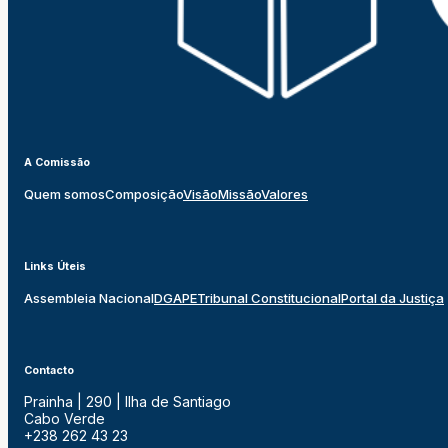
A Comissão
Quem somos
Composição
Visão
Missão
Valores
Links Úteis
Assembleia Nacional
DGAPE
Tribunal Constitucional
Portal da Justiça
Contacto
Prainha | 290 | Ilha de Santiago
Cabo Verde
+238 262 43 23