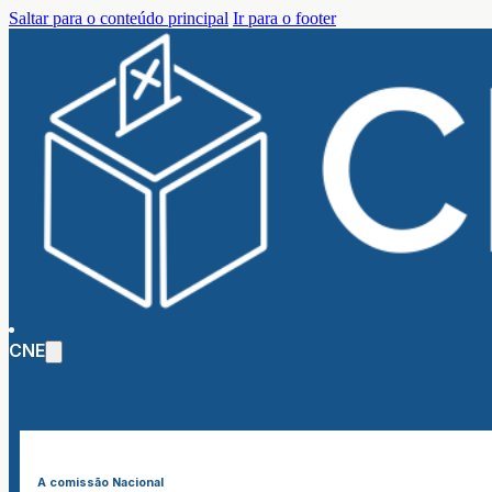
Saltar para o conteúdo principal
Ir para o footer
CNE
A comissão Nacional