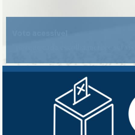
Voto acessível
" porque cada escolha merece ser vist