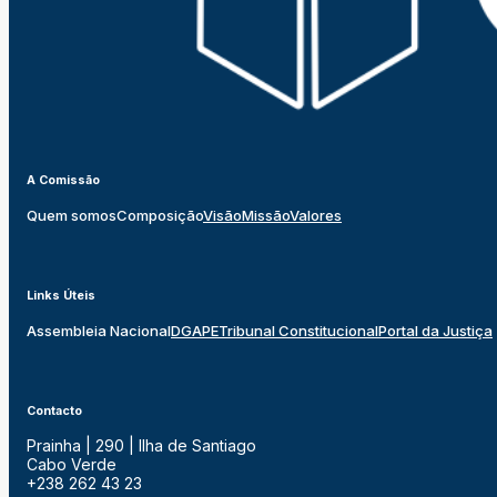
A Comissão
Quem somos
Composição
Visão
Missão
Valores
Links Úteis
Assembleia Nacional
DGAPE
Tribunal Constitucional
Portal da Justiça
Contacto
Prainha | 290 | Ilha de Santiago
Cabo Verde
+238 262 43 23