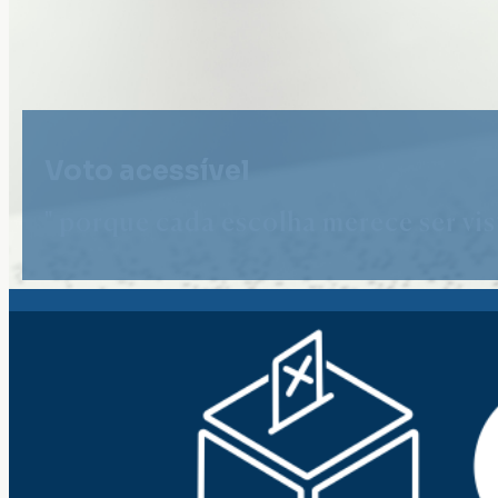
Voto acessível
" porque cada escolha merece ser vist