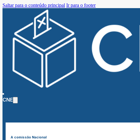
Saltar para o conteúdo principal
Ir para o footer
CNE
A comissão Nacional