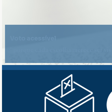
Voto acessível
" porque cada escolha merece ser vist