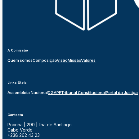
A Comissão
Quem somos
Composição
Visão
Missão
Valores
Links Úteis
Assembleia Nacional
DGAPE
Tribunal Constitucional
Portal da Justiça
Contacto
Prainha | 290 | Ilha de Santiago
Cabo Verde
+238 262 43 23