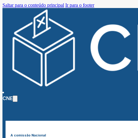
Saltar para o conteúdo principal
Ir para o footer
CNE
A comissão Nacional