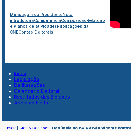
Mensagem do Presidente
Nota
introdutoria
Competência
Composição
Relatório
e Planos de atividades
Publicações da
CNE
Contas Eleitorais
Inicio
Legislação
Deliberações
Calendário Eleitoral
Resultados das Eleições
Apoio ao Eleitor
Inicio
|
Atos & Decisões
|
Denúncia do PAICV São Vicente contra