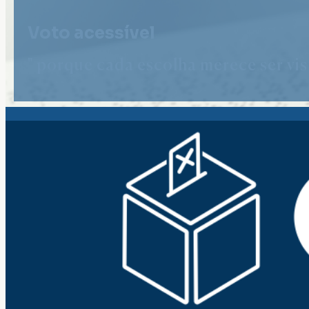
Voto acessível
" porque cada escolha merece ser vist