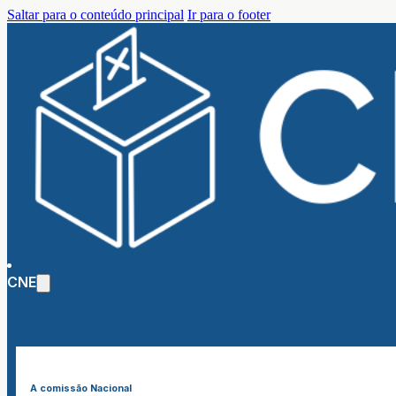
Saltar para o conteúdo principal
Ir para o footer
CNE
A comissão Nacional