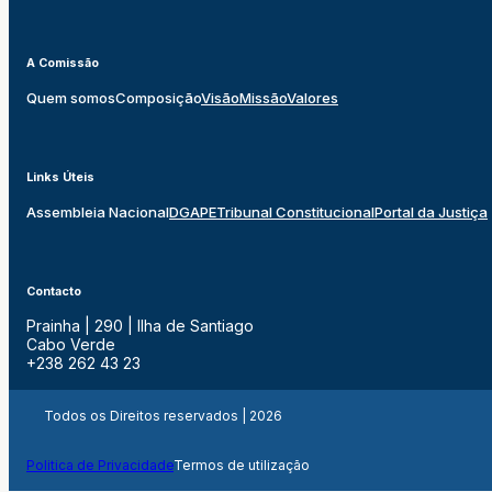
A Comissão
Quem somos
Composição
Visão
Missão
Valores
Links Úteis
Assembleia Nacional
DGAPE
Tribunal Constitucional
Portal da Justiça
Contacto
Prainha | 290 | Ilha de Santiago
Cabo Verde
+238 262 43 23
Todos os Direitos reservados | 2026
Politica de Privacidade
Termos de utilização