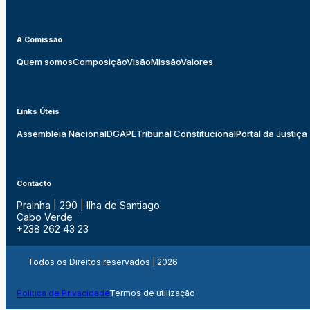
A Comissão
Quem somos
Composição
Visão
Missão
Valores
Links Úteis
Assembleia Nacional
DGAPE
Tribunal Constitucional
Portal da Justiça
Contacto
Prainha | 290 | Ilha de Santiago
Cabo Verde
+238 262 43 23
Todos os Direitos reservados | 2026
Politica de Privacidade
Termos de utilização