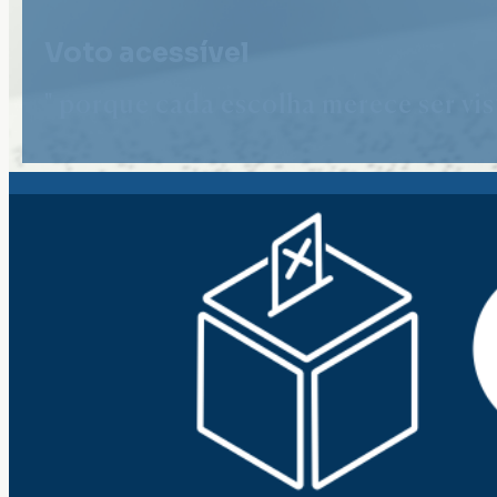
Voto acessível
" porque cada escolha merece ser vist