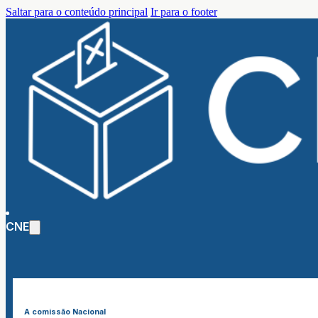
Saltar para o conteúdo principal
Ir para o footer
CNE
A comissão Nacional